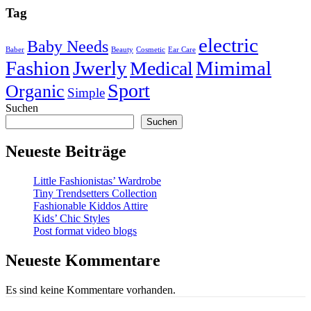
Tag
electric
Baby Needs
Baber
Beauty
Cosmetic
Ear Care
Fashion
Jwerly
Mimimal
Medical
Sport
Organic
Simple
Suchen
Suchen
Neueste Beiträge
Little Fashionistas’ Wardrobe
Tiny Trendsetters Collection
Fashionable Kiddos Attire
Kids’ Chic Styles
Post format video blogs
Neueste Kommentare
Es sind keine Kommentare vorhanden.